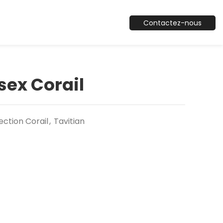
Contactez-nous
ex Corail
ection Corail
,
Tavitian