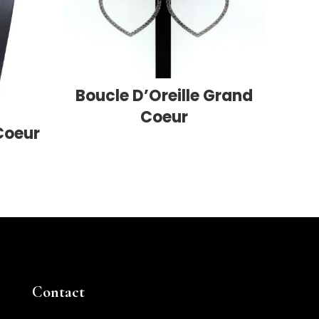
Bou
Boucle D’Oreille Grand
Coeur
 Coeur
Contact