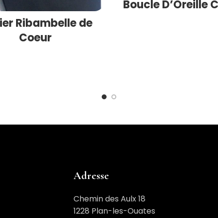
Boucle D’Oreille 
lier Ribambelle de
Coeur
Adresse
Chemin des Aulx 18
1228 Plan-les-Ouates