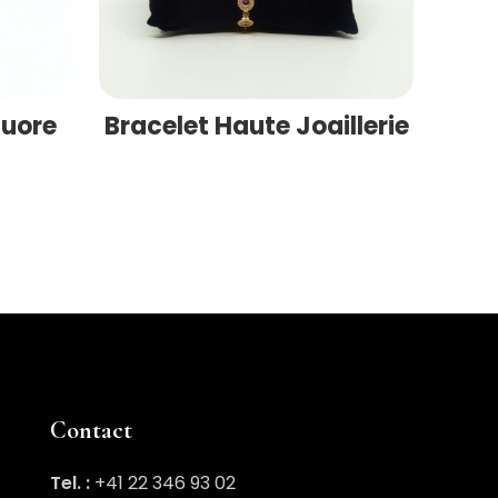
Cuore
Bracelet Haute Joaillerie
Coll
Contact
Tel. :
+41 22 346 93 02