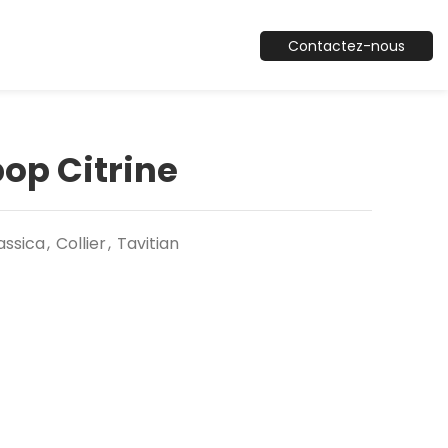
Contactez-nous
ipop Citrine
assica
,
Collier
,
Tavitian